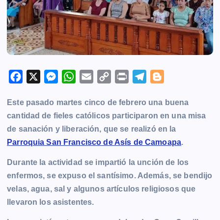
F
X
M
W
E
C
P
T
B
a
e
h
m
o
r
e
l
Este pasado martes cinco de febrero una buena
c
s
a
a
p
i
l
o
cantidad de fieles católicos participaron en una misa
e
s
t
i
y
n
e
g
de sanación y liberación, que se realizó en la
b
e
s
l
L
t
g
g
Parroquia San Francisco de Asís de Camoapa
.
o
n
A
i
r
e
o
g
p
n
a
r
Durante la actividad se impartió la unción de los
k
e
p
k
m
enfermos, se expuso el santísimo. Además, se bendijo
r
velas, agua, sal y algunos artículos religiosos que
llevaron los asistentes.