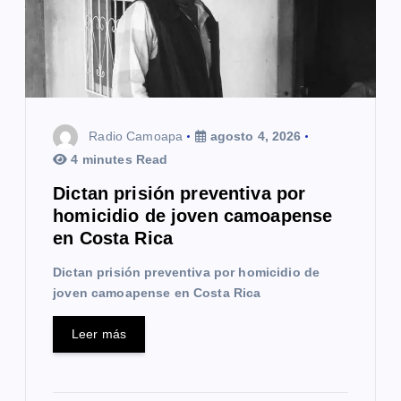
e
e
n
t
Radio Camoapa
agosto 4, 2026
r
4 minutes Read
a
Dictan prisión preventiva por
homicidio de joven camoapense
d
en Costa Rica
a
Dictan prisión preventiva por homicidio de
s
joven camoapense en Costa Rica
Leer más