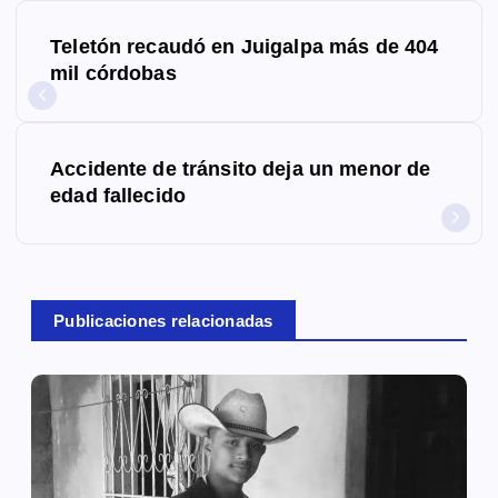
N
Teletón recaudó en Juigalpa más de 404
a
mil córdobas
v
e
Accidente de tránsito deja un menor de
g
edad fallecido
a
c
Publicaciones relacionadas
i
ó
n
d