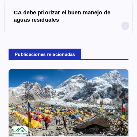
e
CA debe priorizar el buen manejo de
g
aguas residuales
a
c
Publicaciones relacionadas
i
ó
n
d
e
e
n