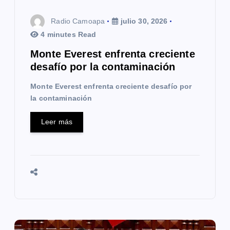
t
Radio Camoapa
julio 30, 2026
r
4 minutes Read
a
Monte Everest enfrenta creciente
desafío por la contaminación
d
Monte Everest enfrenta creciente desafío por
a
la contaminación
s
Leer más