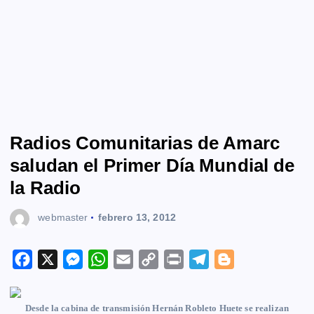
Radios Comunitarias de Amarc
saludan el Primer Día Mundial de
la Radio
webmaster
febrero 13, 2012
F
X
M
W
E
C
P
T
B
a
e
h
m
o
r
e
l
c
s
a
a
p
i
l
o
Desde la cabina de transmisión Hernán Robleto Huete se realizan