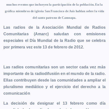
e
s
t
i
y
n
e
g
muchos eventos que inclueyen la participación de la población. En la
b
e
s
l
L
t
g
g
gráfica miembros de iglesia San Francisco de Asís hablan sobre la vida
o
n
A
i
r
e
del santo patrono de Camoapa.
o
g
p
n
a
r
Las radios de la Asociación Mundial de Radios
k
e
p
k
m
Comunitarias (Amarc) saludan con emisiones
r
especiales el Día Mundial de la Radio que se celebra
por primera vez este 13 de febrero de 2012.
Las radios comunitarias son un sector cada vez más
importante de la radiodifusión en el mundo de la radio.
Ellas contribuyen desde las comunidades a ampliar el
pluralismo mediático y el ejercicio del derecho a la
comunicación
La decisión de designar el 13 febrero como día