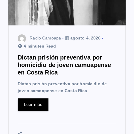
e
n
t
Radio Camoapa
agosto 4, 2026
r
4 minutes Read
a
Dictan prisión preventiva por
homicidio de joven camoapense
d
en Costa Rica
a
Dictan prisión preventiva por homicidio de
s
joven camoapense en Costa Rica
Leer más