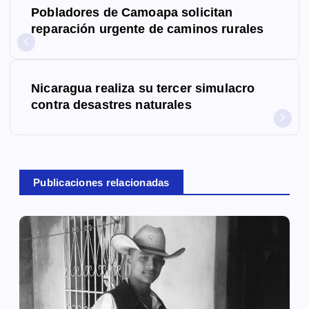
Pobladores de Camoapa solicitan
a
reparación urgente de caminos rurales
v
e
Nicaragua realiza su tercer simulacro
g
contra desastres naturales
a
c
Publicaciones relacionadas
i
ó
n
d
e