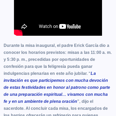
Durante la misa inaugural, el padre Erick García dio a
conocer los horarios previstos: misas a las 11:00 a. m.
y 5:30 p. m., precedidas por oportunidades de
confesión para que la feligresía pueda ganar
indulgencias plenarias en este año jubilar. “
La
invitación es que participemos con mucha devoción
de estas festividades en honor al patrono como parte
de una preparación espiritual… vivamos con mucha
fe y en un ambiente de plena oración
”, dijo el
sacerdote. Al concluir cada misa, los encargados de
los barrios ofrecerán un refrigerio para quienes