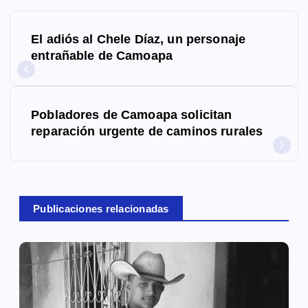
N
El adiós al Chele Díaz, un personaje
a
entrañable de Camoapa
v
e
Pobladores de Camoapa solicitan
g
reparación urgente de caminos rurales
a
c
Publicaciones relacionadas
i
ó
n
d