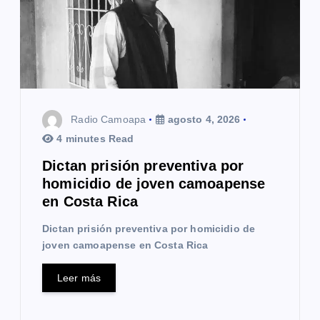
e
e
n
t
Radio Camoapa
agosto 4, 2026
r
4 minutes Read
a
Dictan prisión preventiva por
homicidio de joven camoapense
d
en Costa Rica
a
Dictan prisión preventiva por homicidio de
s
joven camoapense en Costa Rica
Leer más