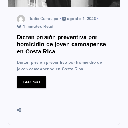
t
r
Radio Camoapa
agosto 4, 2026
a
4 minutes Read
Dictan prisión preventiva por
d
homicidio de joven camoapense
a
en Costa Rica
s
Dictan prisión preventiva por homicidio de
joven camoapense en Costa Rica
Leer más