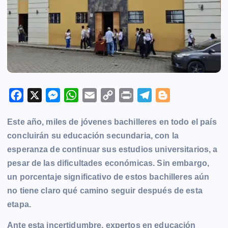
F
X
M
W
E
C
P
T
B
a
e
h
m
o
r
e
l
Este año, miles de jóvenes bachilleres en todo el país
c
s
a
a
p
i
l
o
concluirán su educación secundaria, con la
e
s
t
i
y
n
e
g
esperanza de continuar sus estudios universitarios, a
b
e
s
l
L
t
g
g
pesar de las dificultades económicas. Sin embargo,
o
n
A
i
r
e
un porcentaje significativo de estos bachilleres aún
o
g
p
n
a
r
no tiene claro qué camino seguir después de esta
k
e
p
k
m
etapa.
r
Ante esta incertidumbre, expertos en educación