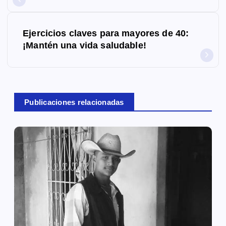
e
g
Ejercicios claves para mayores de 40:
¡Mantén una vida saludable!
a
c
i
Publicaciones relacionadas
ó
n
d
e
e
n