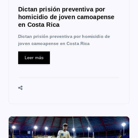
a
Dictan prisión preventiva por
homicidio de joven camoapense
d
en Costa Rica
a
Dictan prisión preventiva por homicidio de
s
joven camoapense en Costa Rica
Leer más