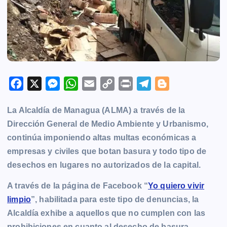
F
X
M
W
E
C
P
T
B
a
e
h
m
o
r
e
l
La Alcaldía de Managua (ALMA) a través de la
c
s
a
a
p
i
l
o
Dirección General de Medio Ambiente y Urbanismo,
e
s
t
i
y
n
e
g
continúa imponiendo altas multas económicas a
b
e
s
l
L
t
g
g
empresas y civiles que botan basura y todo tipo de
o
n
A
i
r
e
desechos en lugares no autorizados de la capital.
o
g
p
n
a
r
k
e
p
k
m
A través de la página de Facebook “
Yo quiero vivir
r
limpio
”, habilitada para este tipo de denuncias, la
Alcaldía exhibe a aquellos que no cumplen con las
prohibiciones en cuanto al desecho de basura.