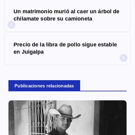
N
Un matrimonio murió al caer un árbol de
a
chilamate sobre su camioneta
v
e
Precio de la libra de pollo sigue estable
g
en Juigalpa
a
c
Publicaciones relacionadas
i
ó
n
d