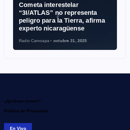
ta interestelar
NOTICIAS
ATLAS” no representa
gro para la Tierra, afirma
Grokipedia
rto nicaragüense
Wikipedia 
 Camoapa
octubre 31, 2025
Radio Camoapa
¿Quiénes somos?
Política de Privacidad
En Vivo