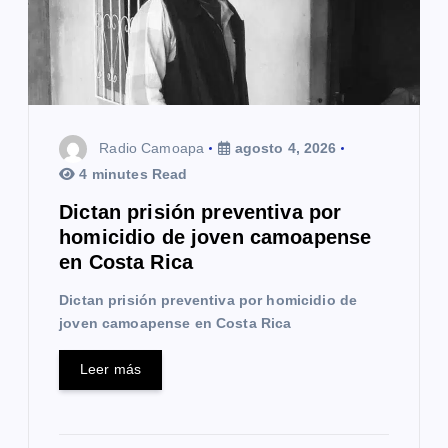
e
e
n
t
Radio Camoapa
agosto 4, 2026
r
4 minutes Read
a
Dictan prisión preventiva por
homicidio de joven camoapense
d
en Costa Rica
a
Dictan prisión preventiva por homicidio de
s
joven camoapense en Costa Rica
Leer más