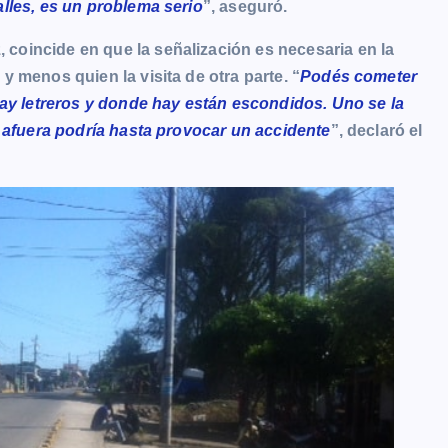
lles, es un problema serio
”, aseguró.
oincide en que la señalización es necesaria en la
 menos quien la visita de otra parte. “
Podés cometer
hay letreros y donde hay están escondidos. Uno se la
e afuera podría hasta provocar un accidente
”, declaró el