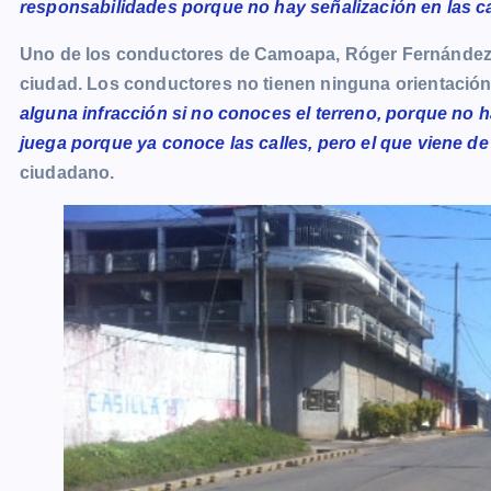
responsabilidades porque no hay señalización en las ca
Uno de los conductores de Camoapa, Róger Fernández, c
ciudad. Los conductores no tienen ninguna orientación y
alguna infracción si no conoces el terreno, porque no 
juega porque ya conoce las calles, pero el que viene d
ciudadano.