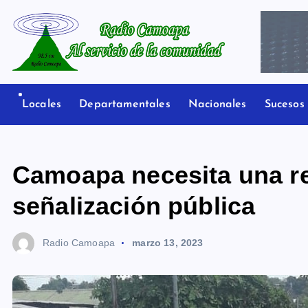
S
a
l
t
Radio Camoapa
a
r
Locales
Departamentales
Nacionales
Sucesos
a
l
c
Camoapa necesita una re
o
n
señalización pública
t
e
Radio Camoapa
marzo 13, 2023
n
i
d
o