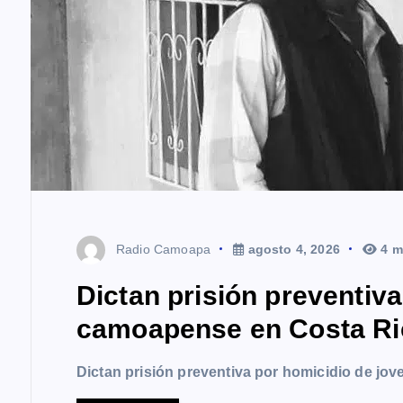
d
a
s
Radio Camoapa
agosto 4, 2026
4 m
Dictan prisión preventiv
camoapense en Costa Ri
Dictan prisión preventiva por homicidio de j