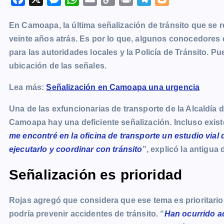
a
e
h
m
o
r
e
l
En Camoapa, la última señalización de tránsito que se re
c
s
a
a
p
i
l
o
veinte años atrás. Es por lo que, algunos conocedores 
e
s
t
i
y
n
e
g
para las autoridades locales y la Policía de Tránsito. Pu
b
e
s
l
L
t
g
g
ubicación de las señales.
o
n
A
i
r
e
o
g
p
n
a
r
Lea más:
Señalización en Camoapa una urgencia
k
e
p
k
m
Una de las exfuncionarias de transporte de la Alcaldía
r
Camoapa hay una deficiente señalización. Incluso existe
me encontré en la oficina de transporte un estudio vial
ejecutarlo y coordinar con tránsito
”, explicó la antigua
Señalización es prioridad
Rojas agregó que considera que ese tema es prioritar
podría prevenir accidentes de tránsito. “
Han ocurrido ac