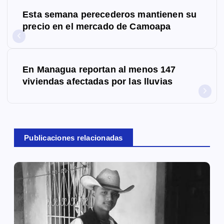
N
Esta semana perecederos mantienen su
a
precio en el mercado de Camoapa
v
e
En Managua reportan al menos 147
g
viviendas afectadas por las lluvias
a
c
Publicaciones relacionadas
i
ó
n
d
e