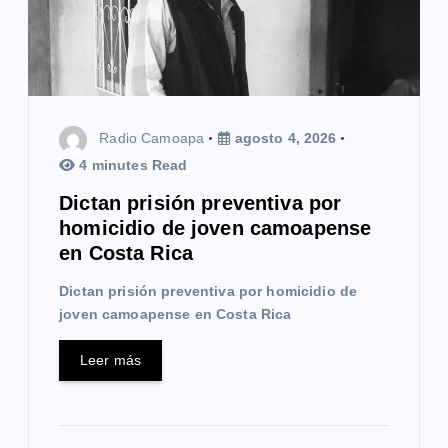
e
n
t
Radio Camoapa
agosto 4, 2026
r
4 minutes Read
a
Dictan prisión preventiva por
homicidio de joven camoapense
d
en Costa Rica
a
Dictan prisión preventiva por homicidio de
s
joven camoapense en Costa Rica
Leer más