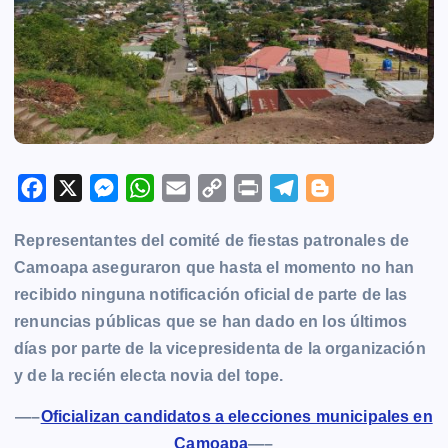
F
X
M
W
E
C
P
T
B
a
e
h
m
o
r
e
l
Representantes del comité de fiestas patronales de
c
s
a
a
p
i
l
o
Camoapa aseguraron que hasta el momento no han
e
s
t
i
y
n
e
g
recibido ninguna notificación oficial de parte de las
b
e
s
l
L
t
g
g
renuncias públicas que se han dado en los últimos
o
n
A
i
r
e
días por parte de la vicepresidenta de la organización
o
g
p
n
a
r
y de la recién electa novia del tope.
k
e
p
k
m
r
—–
Oficializan candidatos a elecciones municipales en
Camoapa
—–