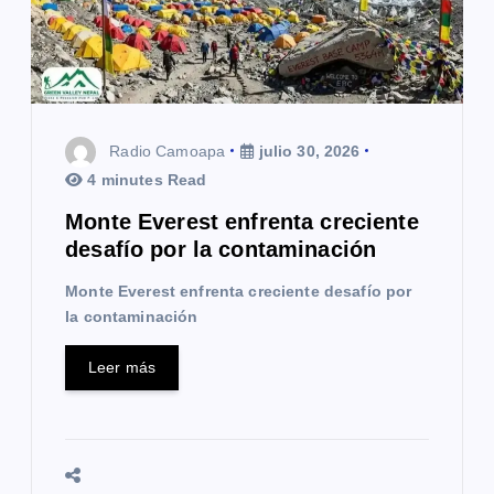
e
n
t
Radio Camoapa
julio 30, 2026
r
4 minutes Read
a
Monte Everest enfrenta creciente
desafío por la contaminación
d
Monte Everest enfrenta creciente desafío por
a
la contaminación
s
Leer más