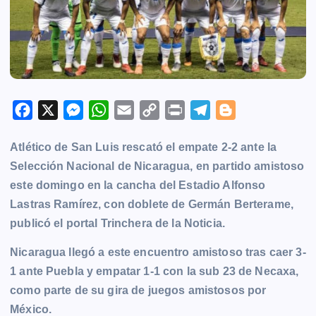
F
X
M
W
E
C
P
T
B
a
e
h
m
o
r
e
l
Atlético de San Luis rescató el empate 2-2 ante la
c
s
a
a
p
i
l
o
Selección Nacional de Nicaragua, en partido amistoso
e
s
t
i
y
n
e
g
este domingo en la cancha del Estadio Alfonso
b
e
s
l
L
t
g
g
Lastras Ramírez, con doblete de Germán Berterame,
o
n
A
i
r
e
publicó el portal Trinchera de la Noticia.
o
g
p
n
a
r
k
e
p
k
m
Nicaragua llegó a este encuentro amistoso tras caer 3-
r
1 ante Puebla y empatar 1-1 con la sub 23 de Necaxa,
como parte de su gira de juegos amistosos por
México.