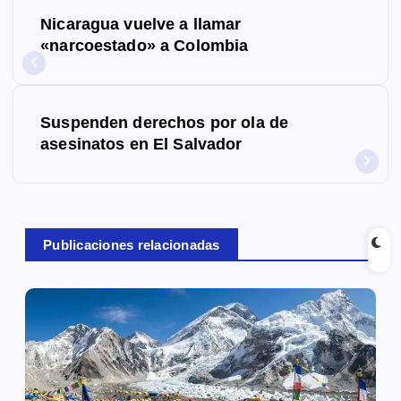
N
Nicaragua vuelve a llamar
a
«narcoestado» a Colombia
v
e
Suspenden derechos por ola de
g
asesinatos en El Salvador
a
c
Publicaciones relacionadas
i
ó
n
d
e