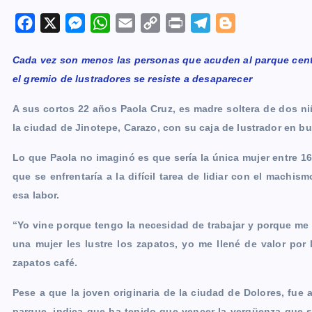
F
X
M
W
E
C
P
T
B
a
e
h
m
o
r
e
l
Cada vez son menos las personas que acuden al parque centr
c
s
a
a
p
i
l
o
el gremio de lustradores se resiste a desaparecer
e
s
t
i
y
n
e
g
b
e
s
l
L
t
g
g
A sus cortos 22 años Paola Cruz, es madre soltera de dos ni
o
n
A
i
r
e
la ciudad de Jinotepe, Carazo, con su caja de lustrador en bu
o
g
p
n
a
r
Lo que Paola no imaginó es que sería la única mujer entre 16
k
e
p
k
m
que se enfrentaría a la difícil tarea de lidiar con el mach
r
esa labor.
“Yo vine porque tengo la necesidad de trabajar y porque me
una mujer les lustre los zapatos, yo me llené de valor por
zapatos café.
Pese a que la joven originaria de la ciudad de Dolores, fue 
parque, indica que ha tenido que vencer la vergüenza que se