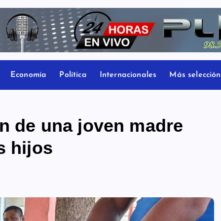
Economía
Política
Internacionales
Más selección
ón de una joven madre
s hijos