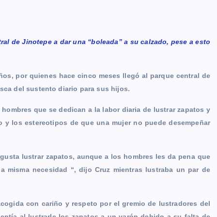
al de Jinotepe a dar una “boleada” a su calzado, pese a esto
ños, por quienes hace cinco meses llegó al parque central de
sca del sustento diario para sus hijos.
 hombres que se dedican a la labor diaria de lustrar zapatos y
ismo y los estereotipos de que una mujer no puede desempeñar
 gusta lustrar zapatos, aunque a los hombres les da pena que
 la misma necesidad “, dijo Cruz mientras lustraba un par de
acogida con cariño y respeto por el gremio de lustradores del
ntía al lustrarle los zapatos a un varón debido a su falta de