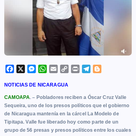
F
X
M
W
E
C
P
T
B
a
e
h
m
o
r
e
l
NOTICIAS DE NICARAGUA
c
s
a
a
p
i
l
o
e
s
t
i
y
n
e
g
CAMOAPA
. – Pobladores reciben a Óscar Cruz Valle
b
e
s
l
L
t
g
g
Sequeira, uno de los presos políticos que el gobierno
o
n
A
i
r
e
de Nicaragua mantenía en la cárcel La Modelo de
o
g
p
n
a
r
Tipitapa. Valle fue liberado hoy como parte de un
k
e
p
k
m
grupo de 56 presas y presos políticos entre los cuales