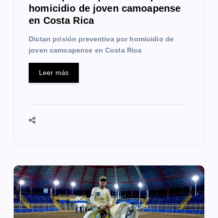
homicidio de joven camoapense
d
en Costa Rica
a
Dictan prisión preventiva por homicidio de
s
joven camoapense en Costa Rica
Leer más