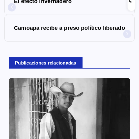
El efecto invernadero
a
v
Camoapa recibe a preso político liberado
e
g
a
Publicaciones relacionadas
c
i
ó
n
d
e