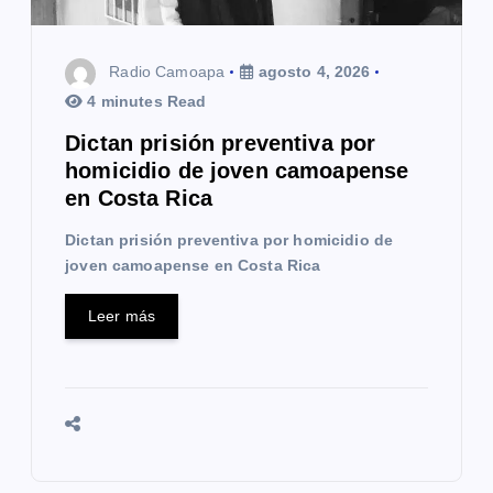
e
n
Radio Camoapa
agosto 4, 2026
t
4 minutes Read
r
Dictan prisión preventiva por
homicidio de joven camoapense
a
en Costa Rica
d
Dictan prisión preventiva por homicidio de
joven camoapense en Costa Rica
a
s
Leer más