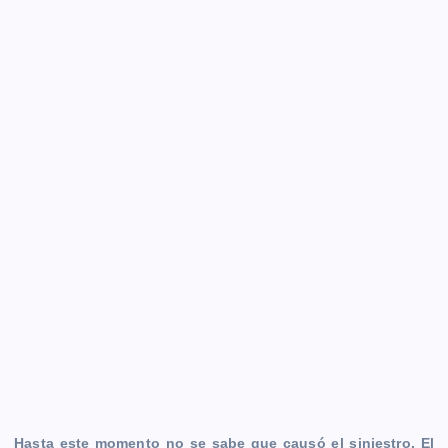
k
e
p
k
m
r
Hasta este momento no se sabe que causó el siniestro. El