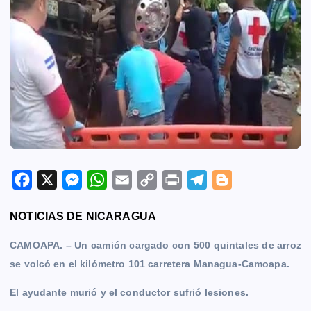
F
X
M
W
E
C
P
T
B
a
e
h
m
o
r
e
l
NOTICIAS DE NICARAGUA
c
s
a
a
p
i
l
o
e
s
t
i
y
n
e
g
CAMOAPA
. – Un camión cargado con 500 quintales de arroz
b
e
s
l
L
t
g
g
se volcó en el kilómetro 101 carretera Managua-Camoapa.
o
n
A
i
r
e
El ayudante murió y el conductor sufrió lesiones.
o
g
p
n
a
r