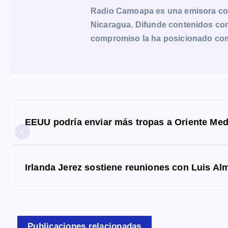
Radio Camoapa es una emisora co
Nicaragua. Difunde contenidos con 
compromiso la ha posicionado como 
N
a
EEUU podría enviar más tropas a Oriente Medi
v
e
g
Irlanda Jerez sostiene reuniones con Luis Al
a
c
i
Publicaciones relacionadas