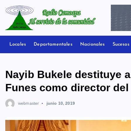
S
a
l
t
Radio Camoapa
a
r
Locales
Departamentales
Nacionales
Sucesos
a
l
c
Nayib Bukele destituye 
o
n
Funes como director del
t
e
webmaster
junio 10, 2019
n
i
d
o