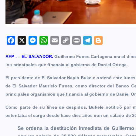
F
X
M
W
E
C
P
T
B
a
e
h
m
o
r
e
l
AFP . – EL SALVADOR.
Guillermo Funes Cartagena era el dire
c
s
a
a
p
i
l
o
los principales que financia al gobierno de Daniel Ortega.
e
s
t
i
y
n
e
g
b
e
s
l
L
t
g
g
El presidente de El Salvador Nayib Bukele ordenó este lunes
o
n
A
i
r
e
de El Salvador Mauricio Funes, como director del Banco C
o
g
p
n
a
r
principales organismos que financia al gobierno de Daniel Or
k
e
p
k
m
Como parte de su línea de despidos, Bukele notificó por m
r
ostentaba el cargo desde hace diez años con un salario de 2
Se ordena la destitución inmediata de Guillerm