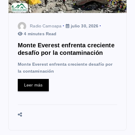
r
a
d
Radio Camoapa
julio 30, 2026
4 minutes Read
a
Monte Everest enfrenta creciente
s
desafío por la contaminación
Monte Everest enfrenta creciente desafío por
la contaminación
Leer más