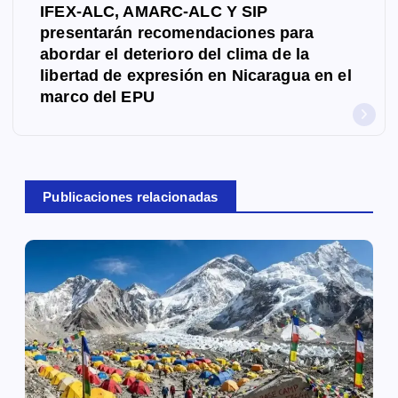
g
IFEX-ALC, AMARC-ALC Y SIP
presentarán recomendaciones para
a
abordar el deterioro del clima de la
libertad de expresión en Nicaragua en el
c
marco del EPU
i
ó
n
Publicaciones relacionadas
d
e
e
n
t