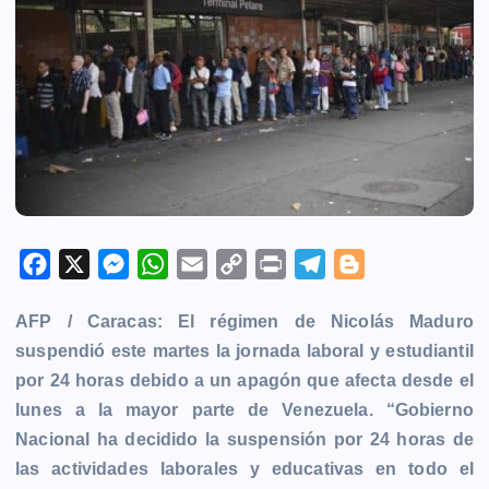
F
X
M
W
E
C
P
T
B
a
e
h
m
o
r
e
l
AFP / Caracas:
El régimen de Nicolás Maduro
c
s
a
a
p
i
l
o
suspendió este martes la jornada laboral y estudiantil
e
s
t
i
y
n
e
g
por 24 horas debido a un apagón que afecta desde el
b
e
s
l
L
t
g
g
lunes a la mayor parte de Venezuela. “Gobierno
o
n
A
i
r
e
Nacional ha decidido la suspensión por 24 horas de
o
g
p
n
a
r
las actividades laborales y educativas en todo el
k
e
p
k
m