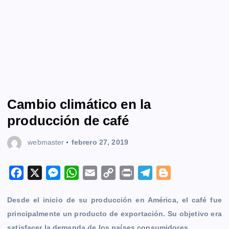
Cambio climático en la
producción de café
webmaster
febrero 27, 2019
F
X
M
W
E
C
P
T
B
a
e
h
m
o
r
e
l
Desde el inicio de su producción en América, el café fue
c
s
a
a
p
i
l
o
principalmente un producto de exportación. Su objetivo era
e
s
t
i
y
n
e
g
satisfacer la demanda de los países consumidores.