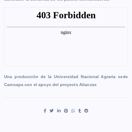
b
e
s
l
L
t
g
g
o
n
A
i
r
e
o
g
p
n
a
r
k
e
p
k
m
r
Una producción de la Universidad Nacional Agraria sede
Camoapa con el apoyo del proyecto Alianzas