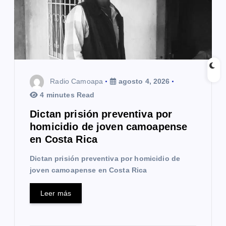
e
e
n
t
Radio Camoapa
agosto 4, 2026
r
4 minutes Read
a
Dictan prisión preventiva por
homicidio de joven camoapense
d
en Costa Rica
a
Dictan prisión preventiva por homicidio de
s
joven camoapense en Costa Rica
Leer más