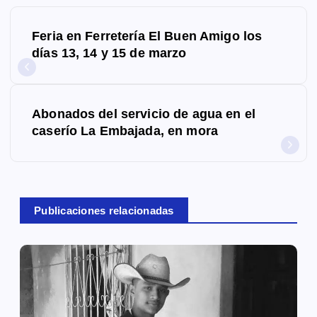
N
Feria en Ferretería El Buen Amigo los
a
días 13, 14 y 15 de marzo
v
e
Abonados del servicio de agua en el
g
caserío La Embajada, en mora
a
c
Publicaciones relacionadas
i
ó
n
d