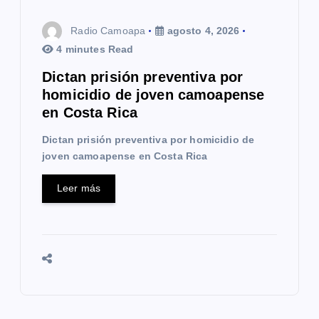
r
Radio Camoapa
agosto 4, 2026
a
4 minutes Read
Dictan prisión preventiva por
d
homicidio de joven camoapense
a
en Costa Rica
s
Dictan prisión preventiva por homicidio de
joven camoapense en Costa Rica
Leer más