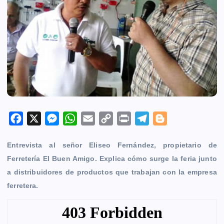
F
X
M
W
E
C
P
T
B
a
e
h
m
o
r
e
l
Entrevista al señor Eliseo Fernández, propietario de
c
s
a
a
p
i
l
o
Ferretería El Buen Amigo. Explica cómo surge la feria junto
e
s
t
i
y
n
e
g
a distribuidores de productos que trabajan con la empresa
b
e
s
l
L
t
g
g
ferretera.
o
n
A
i
r
e
o
g
p
n
a
r
k
e
p
k
m