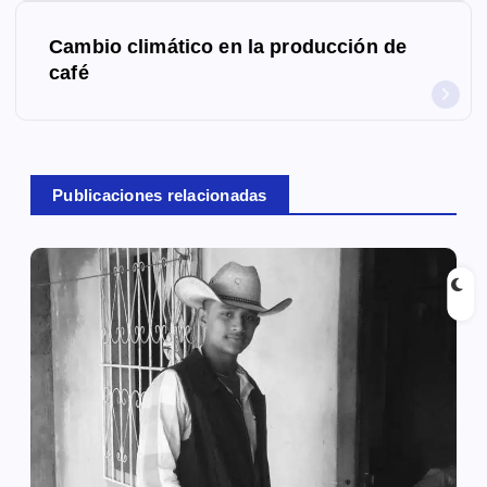
e
g
Cambio climático en la producción de
café
a
c
i
Publicaciones relacionadas
ó
n
d
e
e
n
t