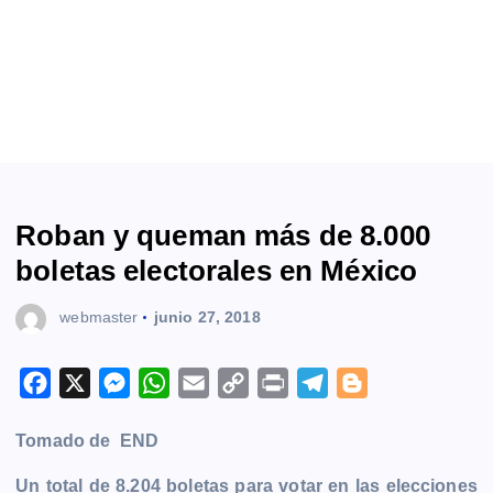
Roban y queman más de 8.000
boletas electorales en México
webmaster
junio 27, 2018
F
X
M
W
E
C
P
T
B
a
e
h
m
o
r
e
l
Tomado de END
c
s
a
a
p
i
l
o
e
s
t
i
y
n
e
g
Un total de 8.204 boletas para votar en las elecciones