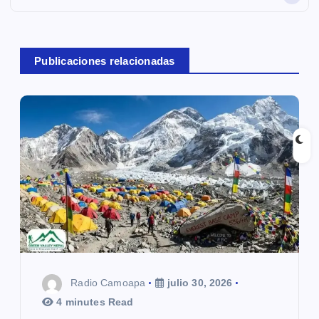
c
i
Publicaciones relacionadas
ó
n
d
e
e
n
t
r
Radio Camoapa
julio 30, 2026
a
4 minutes Read