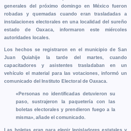
b
e
s
l
L
t
g
g
generales del próximo domingo en
México
fueron
o
n
A
i
r
e
robadas y quemadas cuando eran trasladadas a
o
g
p
n
a
r
instalaciones electorales en una localidad del sureño
k
e
p
k
m
estado de Oaxaca, informaron este miércoles
r
autoridades locales.
Los hechos se registraron en el municipio de San
Juan Quiahije la tarde del martes, cuando
capacitadores y asistentes trasladaban en un
vehículo el material para las votaciones, informó un
comunicado del Instituto Electoral de Oaxaca.
«Personas no identificadas detuvieron su
paso, sustrajeron la paquetería con las
boletas electorales y prendieron fuego a la
misma», añade el comunicado.
Las boletas eran para elegir legisladores estatales y