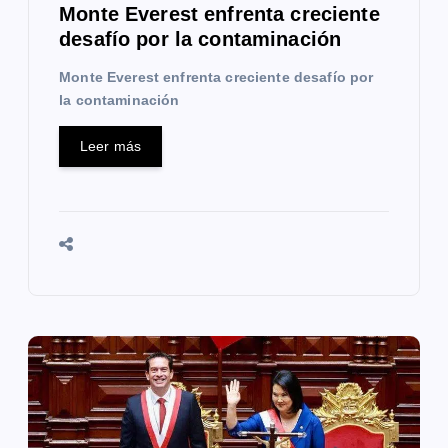
Monte Everest enfrenta creciente
d
desafío por la contaminación
a
Monte Everest enfrenta creciente desafío por
s
la contaminación
Leer más