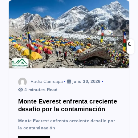
n
d
e
e
n
t
r
Radio Camoapa
julio 30, 2026
a
4 minutes Read
Monte Everest enfrenta creciente
d
desafío por la contaminación
a
Monte Everest enfrenta creciente desafío por
s
la contaminación