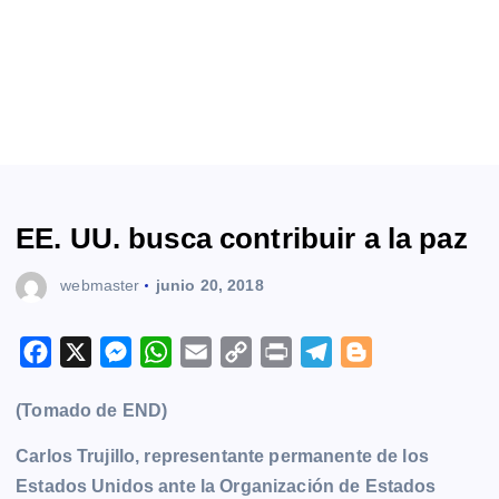
EE. UU. busca contribuir a la paz
webmaster
junio 20, 2018
F
X
M
W
E
C
P
T
B
a
e
h
m
o
r
e
l
(Tomado de END)
c
s
a
a
p
i
l
o
e
s
t
i
y
n
e
g
Carlos Trujillo, representante permanente de los
b
e
s
l
L
t
g
g
Estados Unidos ante la Organización de Estados