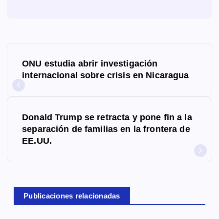
N
ONU estudia abrir investigación
a
internacional sobre crisis en Nicaragua
v
e
Donald Trump se retracta y pone fin a la
g
separación de familias en la frontera de
EE.UU.
a
c
i
Publicaciones relacionadas
ó