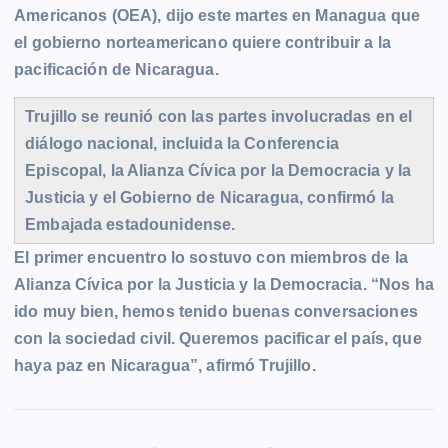
o
n
A
i
r
e
Americanos (OEA), dijo este martes en Managua que
o
g
p
n
a
r
el gobierno norteamericano quiere contribuir a la
k
e
p
k
m
pacificación de
Nicaragua.
r
Trujillo se reunió con las partes involucradas en el
diálogo nacional, incluida la Conferencia
Episcopal, la Alianza Cívica por la Democracia y la
Justicia y el Gobierno de Nicaragua, confirmó la
Embajada estadounidense.
El primer encuentro lo sostuvo con miembros de la
Alianza Cívica por la Justicia y la Democracia. “Nos ha
ido muy bien, hemos tenido buenas conversaciones
con la sociedad civil. Queremos pacificar el país, que
haya paz en Nicaragua”, afirmó Trujillo.