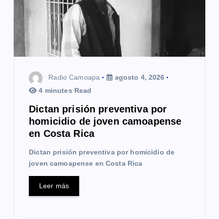
e
e
n
t
Radio Camoapa
agosto 4, 2026
r
4 minutes Read
a
Dictan prisión preventiva por
homicidio de joven camoapense
d
en Costa Rica
a
Dictan prisión preventiva por homicidio de
s
joven camoapense en Costa Rica
Leer más