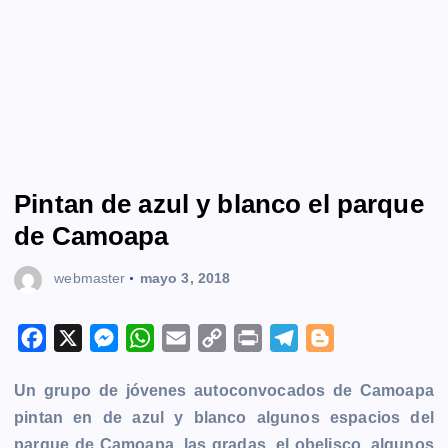
Pintan de azul y blanco el parque
de Camoapa
webmaster
mayo 3, 2018
F
X
M
W
E
C
P
T
B
a
e
h
m
o
r
e
l
Un grupo de jóvenes autoconvocados de
Camoapa
c
s
a
a
p
i
l
o
pintan en de azul y blanco algunos espacios del
e
s
t
i
y
n
e
g
parque de Camoapa, las gradas, el obelisco, algunos