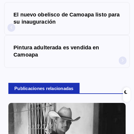
N
El nuevo obelisco de Camoapa listo para
a
su inauguración
v
e
Pintura adulterada es vendida en
g
Camoapa
a
c
Publicaciones relacionadas
i
ó
n
d