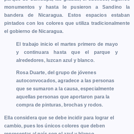
b
e
s
l
L
t
g
g
monumentos y hasta le pusieron a Sandino la
o
n
A
i
r
e
bandera de Nicaragua. Estos espacios estaban
o
g
p
n
a
r
pintados con los colores que utiliza tradicionalmente
k
e
p
k
m
el gobierno de Nicaragua.
r
El trabajo inicio el martes primero de mayo
y continuara hasta que el parque y
alrededores, luzcan azul y blanco.
Rosa Duarte, del grupo de jóvenes
autoconvocados, agradece a las personas
que se sumaron a la causa, especialmente
aquellas personas que aportaron para la
compra de pinturas, brochas y rodos.
Ella considera que se debe incidir para lograr el
cambio, pues los únicos colores que deben
representar al país son el azul y blanco.