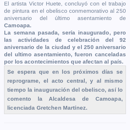
El artista Victor Huete, concluyó con el trabajo
c
s
a
a
p
i
l
o
de pintura en el obelisco conmemorativo al 250
e
s
t
i
y
n
e
g
aniversario del último asentamiento de
b
e
s
l
L
t
g
g
Camoapa.
o
n
A
i
r
e
La semana pasada, sería inaugurado, pero
o
g
p
n
a
r
las actividades de celebración del 92
k
e
p
k
m
aniversario de la ciudad y el 250 aniversario
del ultimo asentamiento, fueron canceladas
r
por los acontecimientos que afectan al país.
Se espera que en los próximos días se
reprograme, el acto central, y al mismo
tiempo la inauguración del obelisco, así lo
comento la Alcaldesa de Camoapa,
licenciada Gretchen Martínez.