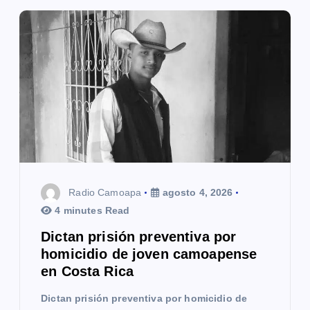
n
d
e
e
n
t
r
Radio Camoapa
agosto 4, 2026
a
4 minutes Read
Dictan prisión preventiva por
d
homicidio de joven camoapense
a
en Costa Rica
s
Dictan prisión preventiva por homicidio de