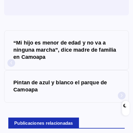
N
“Mi hijo es menor de edad y no va a
a
ninguna marcha”, dice madre de familia
en Camoapa
v
e
g
Pintan de azul y blanco el parque de
Camoapa
a
c
i
Publicaciones relacionadas
ó