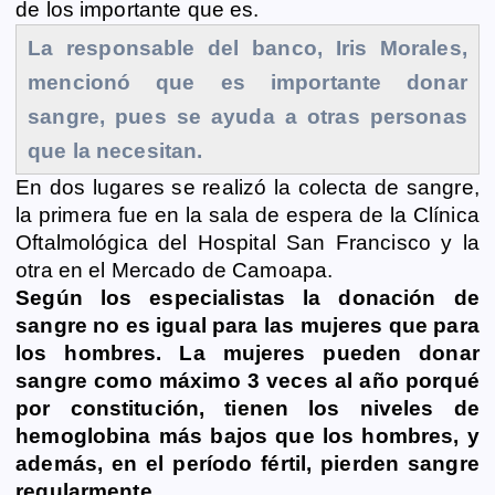
de los importante que es.
o
g
p
n
a
r
La responsable del banco, Iris Morales,
k
e
p
k
m
mencionó que es importante donar
r
sangre, pues se ayuda a otras personas
que la necesitan.
En dos lugares se realizó la colecta de sangre,
la primera fue en la sala de espera de la Clínica
Oftalmológica del Hospital San Francisco y la
otra en el Mercado de Camoapa.
Según los especialistas la donación de
sangre no es igual para las mujeres que para
los hombres. La mujeres pueden donar
sangre como máximo 3 veces al año porqué
por constitución, tienen los niveles de
hemoglobina más bajos que los hombres, y
además, en el período fértil, pierden sangre
regularmente.