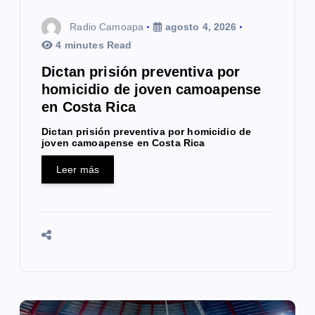
r
Radio Camoapa
agosto 4, 2026
a
4 minutes Read
Dictan prisión preventiva por
d
homicidio de joven camoapense
a
en Costa Rica
s
Dictan prisión preventiva por homicidio de
joven camoapense en Costa Rica
Leer más