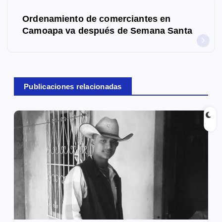
e
g
Ordenamiento de comerciantes en
Camoapa va después de Semana Santa
a
c
i
Publicaciones relacionadas
ó
n
d
e
e
n
t