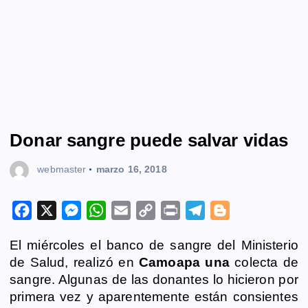
Donar sangre puede salvar vidas
webmaster
marzo 16, 2018
F
X
M
W
E
C
P
T
B
a
e
h
m
o
r
e
l
El miércoles el banco de sangre del Ministerio
c
s
a
a
p
i
l
o
de Salud, realizó en
Camoapa una
colecta de
e
s
t
i
y
n
e
g
sangre. Algunas de las donantes lo hicieron por
b
e
s
l
L
t
g
g
primera vez y aparentemente están consientes
o
n
A
i
r
e