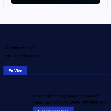
¿Quiénes somos?
Política de Privacidad
En Vivo
Correo: direccion@radiocamoapa.com
Teléfonos: +505 8420-9070, +505 8656-3135