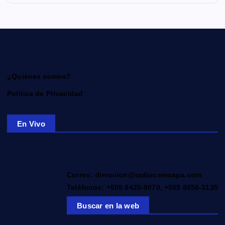
¿Quiénes somos?
Política de Privacidad
En Vivo
Correo: direccion@radiocamoapa.com
Teléfonos: +505 8420-9070, +505 8656-3135
Buscar en la web