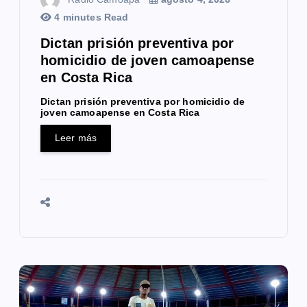
t
4 minutes Read
r
Dictan prisión preventiva por
homicidio de joven camoapense
a
en Costa Rica
d
Dictan prisión preventiva por homicidio de
joven camoapense en Costa Rica
a
Leer más
s