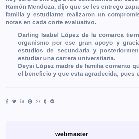
b
e
s
l
L
t
g
g
Ramón Mendoza, dijo que se les entrego zapa
o
n
A
i
r
e
familia y estudiante realizaron un compro
o
g
p
n
a
r
notas en cada corte evaluativo.
k
e
p
k
m
Darling Isabel López de la comarca tierr
r
organismo por ese gran apoyo y graci
estudios de secundaria y posteriorme
estudiar una carrera universitaria.
Deysi López madre de familia comento qu
el beneficio y que esta agradecida, pues 
webmaster