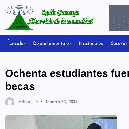
S
a
l
t
Radio Camoapa
a
r
Locales
Departamentales
Nacionales
Sucesos
a
l
c
Ochenta estudiantes fue
o
n
becas
t
e
webmaster
febrero 24, 2018
n
i
d
o