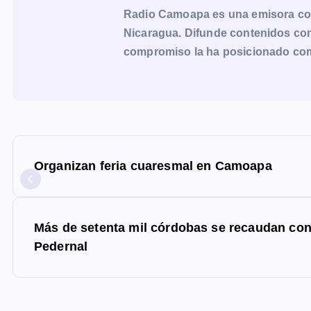
Radio Camoapa es una emisora co
Nicaragua. Difunde contenidos con 
compromiso la ha posicionado como 
N
a
Organizan feria cuaresmal en Camoapa
v
e
g
Más de setenta mil córdobas se recaudan con 
a
Pedernal
c
i