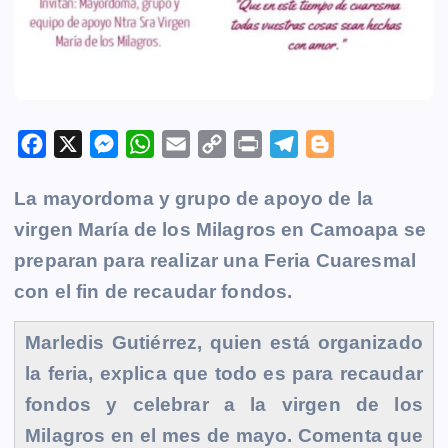
F
X
M
W
E
C
P
T
B
a
e
h
m
o
r
e
l
La mayordoma y grupo de apoyo de la
c
s
a
a
p
i
l
o
virgen María de los Milagros en
e
s
t
i
y
n
e
Camoapa
g
se
b
e
s
l
L
t
g
g
preparan para realizar una Feria Cuaresmal
o
n
A
i
r
e
con el fin de recaudar fondos.
o
g
p
n
a
r
k
e
p
k
m
Marledis Gutiérrez, quien está organizado
r
la feria, explica que todo es para recaudar
fondos y celebrar a la virgen de los
Milagros en el mes de mayo. Comenta que