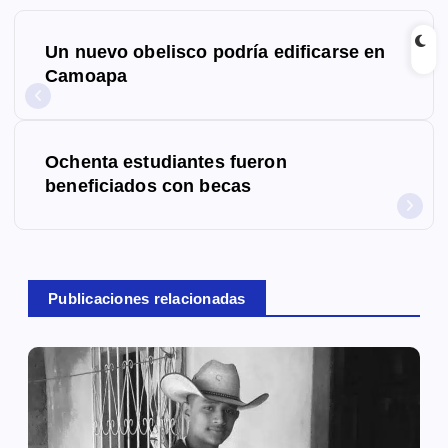
N
Un nuevo obelisco podría edificarse en
a
Camoapa
v
e
Ochenta estudiantes fueron
g
beneficiados con becas
a
c
Publicaciones relacionadas
i
ó
n
d