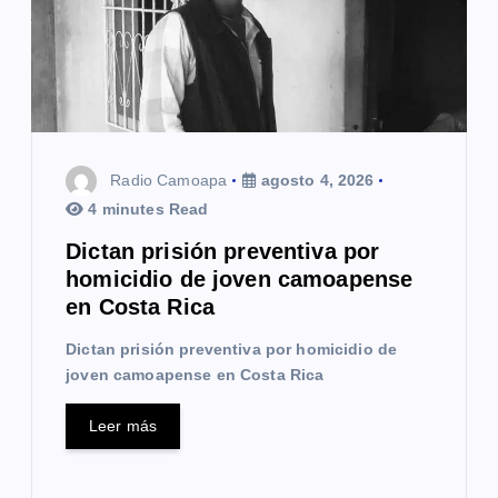
e
e
n
t
Radio Camoapa
agosto 4, 2026
r
4 minutes Read
a
Dictan prisión preventiva por
homicidio de joven camoapense
d
en Costa Rica
a
Dictan prisión preventiva por homicidio de
s
joven camoapense en Costa Rica
Leer más