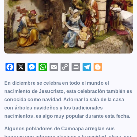
F
X
M
W
E
C
P
T
B
a
e
h
m
o
r
e
l
En diciembre se celebra en todo el mundo el
c
s
a
a
p
i
l
o
nacimiento de Jesucristo, esta celebración también es
e
s
t
i
y
n
e
g
conocida como navidad. Adornar la sala de la casa
b
e
s
l
L
t
g
g
con árboles navideños y los tradicionales
o
n
A
i
r
e
nacimientos, es algo muy popular durante esta fecha.
o
g
p
n
a
r
k
e
p
k
m
Algunos pobladores de
Camoapa
arreglan sus
r
hogares con adornos alusivos a la navidad, otros, por