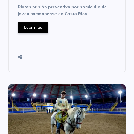
s
Dictan prisión preventiva por homicidio de
joven camoapense en Costa Rica
Leer más