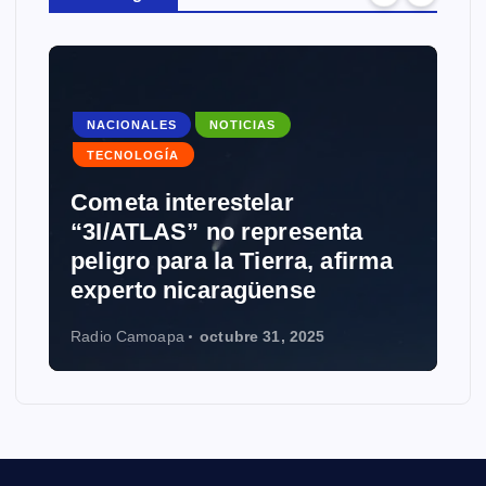
NACIONALES
NOTICIAS
TECNOLOGÍA
Cometa interestelar
NOTIC
“3I/ATLAS” no representa
peligro para la Tierra, afirma
Groki
experto nicaragüense
Wikip
Radio Camoapa
octubre 31, 2025
Radio C