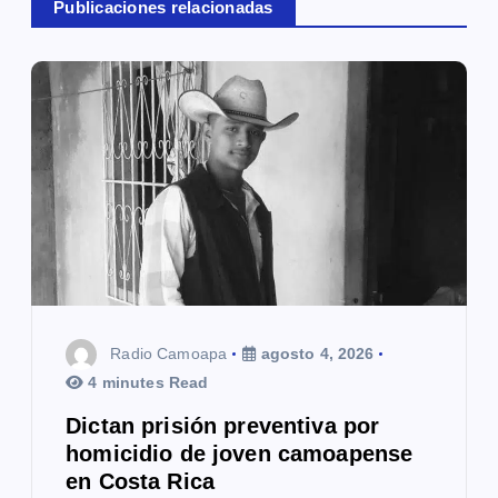
Publicaciones relacionadas
ó
n
d
e
e
n
t
r
Radio Camoapa
agosto 4, 2026
a
4 minutes Read
Dictan prisión preventiva por
d
homicidio de joven camoapense
a
en Costa Rica