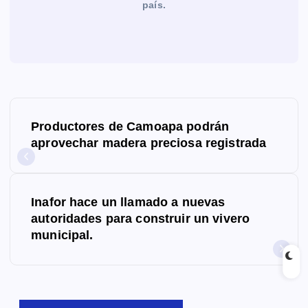
país.
N
Productores de Camoapa podrán
a
aprovechar madera preciosa registrada
v
e
Inafor hace un llamado a nuevas
g
autoridades para construir un vivero
municipal.
a
c
i