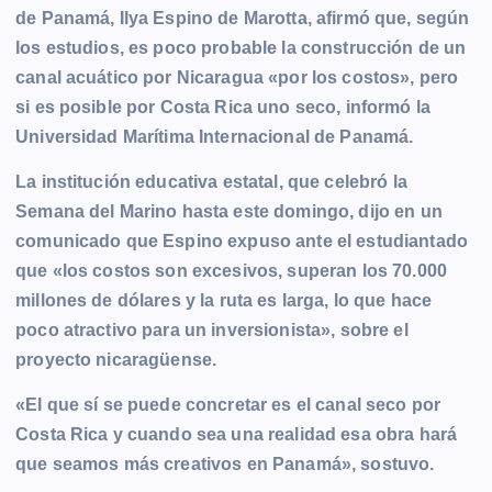
de Panamá, Ilya Espino de Marotta, afirmó que, según
e
s
t
i
y
n
e
g
los estudios, es poco probable la construcción de un
b
e
s
l
L
t
g
g
canal acuático por Nicaragua «por los costos», pero
o
n
A
i
r
e
si es posible por Costa Rica uno seco, informó la
o
g
p
n
a
r
Universidad Marítima Internacional de Panamá.
k
e
p
k
m
r
La institución educativa estatal, que celebró la
Semana del Marino hasta este domingo, dijo en un
comunicado que Espino expuso ante el estudiantado
que «los costos son excesivos, superan los 70.000
millones de dólares y la ruta es larga, lo que hace
poco atractivo para un inversionista», sobre el
proyecto nicaragüense.
«El que sí se puede concretar es el canal seco por
Costa Rica y cuando sea una realidad esa obra hará
que seamos más creativos en Panamá», sostuvo.