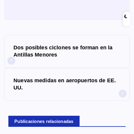
N
Dos posibles ciclones se forman en la
a
Antillas Menores
v
e
Nuevas medidas en aeropuertos de EE.
g
UU.
a
c
Publicaciones relacionadas
i