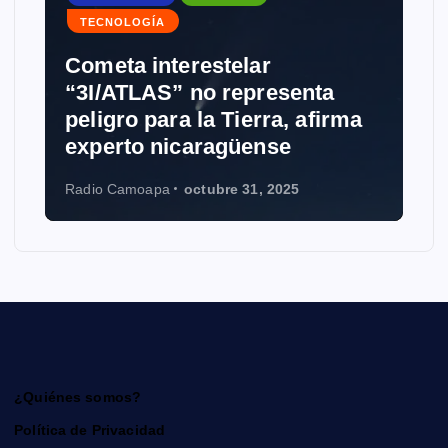
TECNOLOGÍA
ometa interestelar
NOTICIAS
3I/ATLAS” no representa
eligro para la Tierra, afirma
Grokipe
xperto nicaragüense
Wikiped
dio Camoapa
octubre 31, 2025
Radio Camo
¿Quiénes somos?
Política de Privacidad