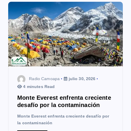
ó
n
d
e
e
n
t
Radio Camoapa
julio 30, 2026
r
4 minutes Read
a
Monte Everest enfrenta creciente
desafío por la contaminación
d
Monte Everest enfrenta creciente desafío por
a
la contaminación