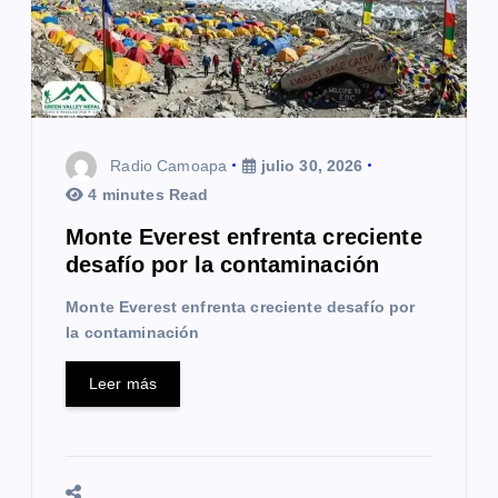
e
n
t
r
Radio Camoapa
julio 30, 2026
a
4 minutes Read
Monte Everest enfrenta creciente
d
desafío por la contaminación
a
Monte Everest enfrenta creciente desafío por
s
la contaminación
Leer más