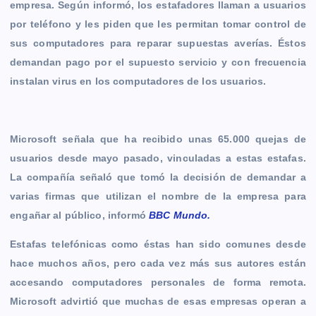
empresa. Según informó, los estafadores llaman a usuarios
b
e
s
l
L
t
g
g
por teléfono y les piden que les permitan tomar control de
o
n
A
i
r
e
sus computadores para reparar supuestas averías. Éstos
o
g
p
n
a
r
demandan pago por el supuesto servicio y con frecuencia
k
e
p
k
m
instalan virus en los computadores de los usuarios.
r
Microsoft señala que ha recibido unas 65.000 quejas de
usuarios desde mayo pasado, vinculadas a estas estafas.
La compañía señaló que tomó la decisión de demandar a
varias firmas que utilizan el nombre de la empresa para
engañar al público, informó
BBC Mundo.
Estafas telefónicas como éstas han sido comunes desde
hace muchos años, pero cada vez más sus autores están
accesando computadores personales de forma remota.
Microsoft advirtió que muchas de esas empresas operan a