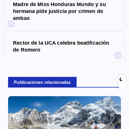
Madre de Miss Honduras Mundo y su
a
hermana pide justicia por crimen de
ambas
v
e
g
Rector de la UCA celebra beatificación
de Romero
a
c
i
Publicaciones relacionadas
ó
n
d
e