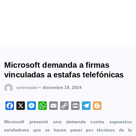
Microsoft demanda a firmas
vinculadas a estafas telefónicas
webmaster
diciembre 19, 2014
F
X
M
W
E
C
P
T
B
a
e
h
m
o
r
e
l
Microsoft presentó una demanda contra supuestos
c
s
a
a
p
i
l
o
estafadores que se hacen pasar por técnicos de la
e
s
t
i
y
n
e
g