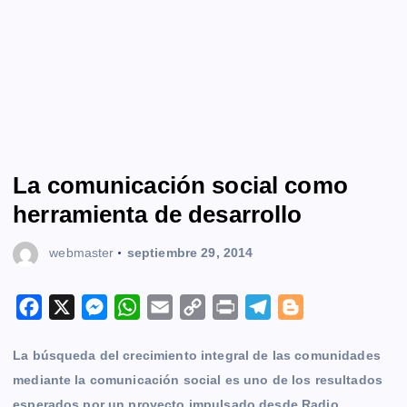
La comunicación social como
herramienta de desarrollo
webmaster
septiembre 29, 2014
F
X
M
W
E
C
P
T
B
a
e
h
m
o
r
e
l
La búsqueda del crecimiento integral de las comunidades
c
s
a
a
p
i
l
o
mediante la comunicación social es uno de los resultados
e
s
t
i
y
n
e
g
esperados por un proyecto impulsado desde Radio