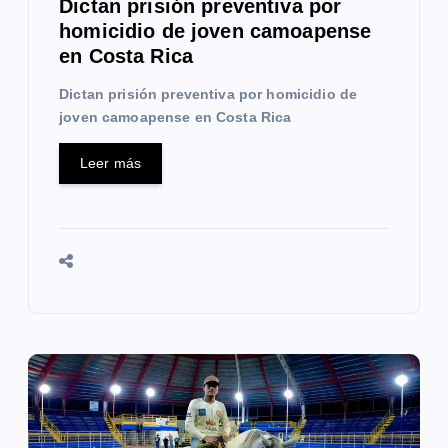
Dictan prisión preventiva por
a
homicidio de joven camoapense
en Costa Rica
d
Dictan prisión preventiva por homicidio de
a
joven camoapense en Costa Rica
s
Leer más