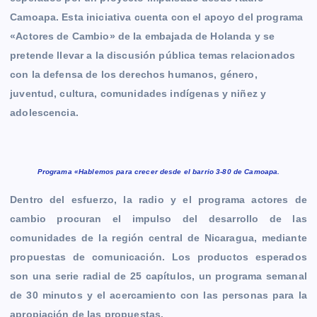
b
e
s
l
L
t
g
g
Camoapa. Esta iniciativa cuenta con el apoyo del programa
o
n
A
i
r
e
«Actores de Cambio» de la embajada de Holanda y se
o
g
p
n
a
r
pretende llevar a la discusión pública temas relacionados
k
e
p
k
m
con la defensa de los derechos humanos, género,
r
juventud, cultura, comunidades indígenas y niñez y
adolescencia.
Programa «Hablemos para crecer desde el barrio 3-80 de Camoapa.
Dentro del esfuerzo, la radio y el programa actores de
cambio procuran el impulso del desarrollo de las
comunidades de la región central de Nicaragua, mediante
propuestas de comunicación. Los productos esperados
son una serie radial de 25 capítulos, un programa semanal
de 30 minutos y el acercamiento con las personas para la
apropiación de las propuestas.