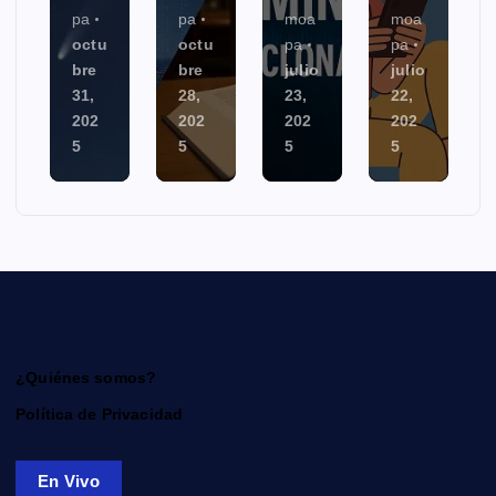
pa
moa
moa
moa
u
octu
pa
pa
pa
bre
julio
julio
julio
28,
23,
22,
4,
202
202
202
202
5
5
5
5
¿Quiénes somos?
Política de Privacidad
En Vivo