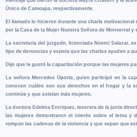
mensaje que dieron la doctora Mayra Chaverri y la licen
e
s
t
i
y
n
e
g
Único de Camoapa, respectivamente.
b
e
s
l
L
t
g
g
o
n
A
i
r
e
El llamado lo hicieron durante una charla motivacional s
o
g
p
n
a
r
por la Casa de la Mujer Nuestra Señora de Monserrat y e
k
e
p
k
m
La secretaria del juzgado, licenciada Noemí Salazar, e
r
tipo de denuncias y espera que las charlas ayuden a qui
Dijo que le gustó la capacitación porque las mujeres p
La señora Mercedes Oporta, quien participó en la cap
conocen cuáles son sus derechos en el hogar y la s
continúe y que asistan más mujeres.
La doctora Edelma Enrriquez, tesorera de la junta direc
las mujeres demostraron el interés sobre el tema y 
rompan las cadenas de la violencia y que sepan que ex