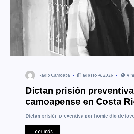
a
s
Radio Camoapa
agosto 4, 2026
4 m
Dictan prisión preventiv
camoapense en Costa Ri
Dictan prisión preventiva por homicidio de j
Leer más