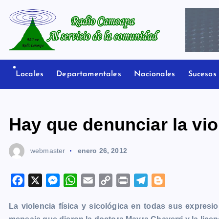
S
a
l
t
Radio Camoapa
a
r
Locales
Departamentales
Nacionales
Sucesos
a
l
c
Hay que denunciar la viol
o
n
webmaster
enero 26, 2012
t
e
n
F
X
M
W
E
C
P
T
B
i
a
e
h
m
o
r
e
l
d
La violencia física y sicológica en todas sus expresi
c
s
a
a
p
i
l
o
o