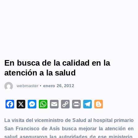
En busca de la calidad en la
atención a la salud
webmaster
enero 26, 2012
F
X
M
W
E
C
P
T
B
a
e
h
m
o
r
e
l
La visita del viceministro de Salud al hospital primario
c
s
a
a
p
i
l
o
San Francisco de Asís busca mejorar la atención en
e
s
t
i
y
n
e
g
salud aseguraron las autoridades de ese ministerio.