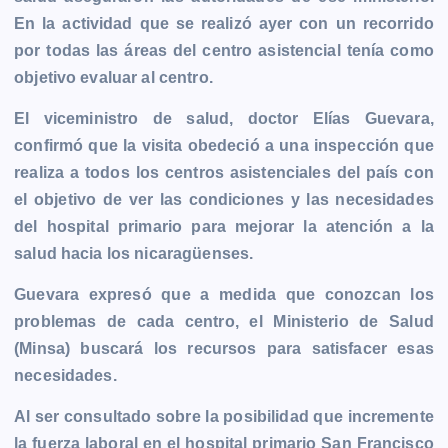
b
e
s
l
L
t
g
g
En la actividad que se realizó ayer con un recorrido
o
n
A
i
r
e
por todas las áreas del centro asistencial tenía como
o
g
p
n
a
r
objetivo evaluar al centro.
k
e
p
k
m
r
El viceministro de salud, doctor Elías Guevara,
confirmó que la visita obedeció a una inspección que
realiza a todos los centros asistenciales del país con
el objetivo de ver las condiciones y las necesidades
del hospital primario para mejorar la atención a la
salud hacia los nicaragüenses.
Guevara expresó que a medida que conozcan los
problemas de cada centro, el Ministerio de Salud
(Minsa) buscará los recursos para satisfacer esas
necesidades.
Al ser consultado sobre la posibilidad que incremente
la fuerza laboral en el hospital primario San Francisco