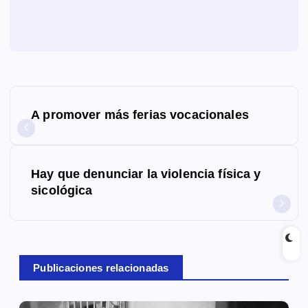
N
A promover más ferias vocacionales
a
v
Hay que denunciar la violencia física y
e
sicológica
g
a
c
Publicaciones relacionadas
i