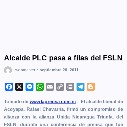
Alcalde PLC pasa a filas del FSLN
webmaster
septiembre 28, 2011
F
X
M
W
E
C
P
T
B
a
e
h
m
o
r
e
l
Tomado de
www.laprensa.com.ni
.- El alcalde liberal de
c
s
a
a
p
i
l
o
Acoyapa, Rafael Chavarría, firmó un compromiso de
e
s
t
i
y
n
e
g
alianza con la alianza Unida Nicaragua Triunfa, del
b
e
s
l
L
t
g
g
FSLN, durante una conferencia de prensa que fue
o
n
A
i
r
e