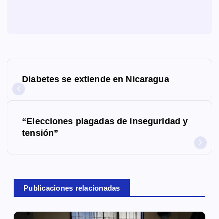
N
Diabetes se extiende en Nicaragua
a
v
“Elecciones plagadas de inseguridad y
e
tensión”
g
a
c
Publicaciones relacionadas
i