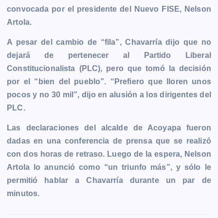
convocada por el presidente del Nuevo FISE, Nelson
o
g
p
n
a
r
Artola.
k
e
p
k
m
r
A pesar del cambio de “fila”, Chavarría dijo que no
dejará de pertenecer al Partido Liberal
Constitucionalista (PLC), pero que tomó la decisión
por el “bien del pueblo”. “Prefiero que lloren unos
pocos y no 30 mil”, dijo en alusión a los dirigentes del
PLC.
Las declaraciones del alcalde de Acoyapa fueron
dadas en una conferencia de prensa que se realizó
con dos horas de retraso. Luego de la espera, Nelson
Artola lo anunció como “un triunfo más”, y sólo le
permitió hablar a Chavarría durante un par de
minutos.