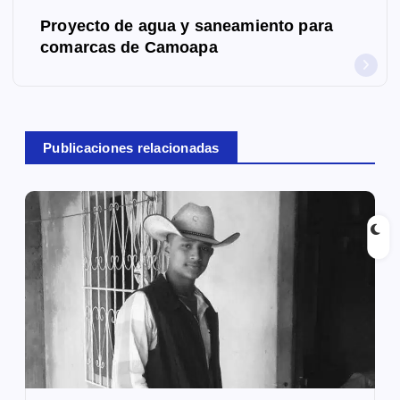
e
Proyecto de agua y saneamiento para
g
comarcas de Camoapa
a
c
Publicaciones relacionadas
i
ó
n
d
e
e
n