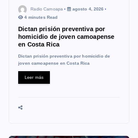
t
Radio Camoapa
agosto 4, 2026
r
4 minutes Read
a
Dictan prisión preventiva por
homicidio de joven camoapense
d
en Costa Rica
a
Dictan prisión preventiva por homicidio de
s
joven camoapense en Costa Rica
Leer más