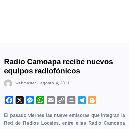
Radio Camoapa recibe nuevos
equipos radiofónicos
webmaster
agosto 4, 2011
F
X
M
W
E
C
P
T
B
a
e
h
m
o
r
e
l
El pasado viernes las nueve emisoras que integran la
c
s
a
a
p
i
l
o
Red de Radios Locales, entre ellas Radio Camoapa
e
s
t
i
y
n
e
g