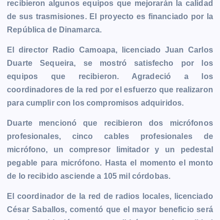
recibieron algunos equipos que mejorarán la calidad
b
e
s
l
L
t
g
g
de sus trasmisiones. El proyecto es financiado por la
o
n
A
i
r
e
República de Dinamarca.
o
g
p
n
a
r
k
e
p
k
m
El director Radio Camoapa, licenciado Juan Carlos
r
Duarte Sequeira, se mostró satisfecho por los
equipos que recibieron. Agradeció a los
coordinadores de la red por el esfuerzo que realizaron
para cumplir con los compromisos adquiridos.
Duarte mencionó que recibieron dos micrófonos
profesionales, cinco cables profesionales de
micrófono, un compresor limitador y un pedestal
pegable para micrófono. Hasta el momento el monto
de lo recibido asciende a 105 mil córdobas.
El coordinador de la red de radios locales, licenciado
César Saballos, comentó que el mayor beneficio será