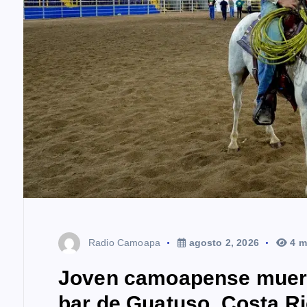
Radio Camoapa
agosto 2, 2026
4 m
Joven camoapense muere 
bar de Guatuso, Costa R