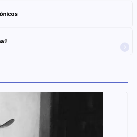
fónicos
na?