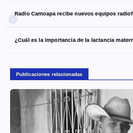
N
a
Radio Camoapa recibe nuevos equipos radio
v
e
g
¿Cuál es la importancia de la lactancia mater
a
c
i
Publicaciones relacionadas
ó
n
d
e
e
n
t