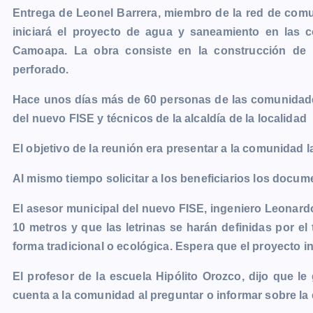
Entrega de Leonel Barrera, miembro de la red de comu
c
s
a
a
p
i
l
o
iniciará el proyecto de agua y saneamiento en las 
e
s
t
i
y
n
e
g
Camoapa. La obra consiste en la construcción de
b
e
s
l
L
t
g
g
perforado.
o
n
A
i
r
e
o
g
p
n
a
r
Hace unos días más de 60 personas de las comunidad
k
e
p
k
m
del nuevo FISE y técnicos de la alcaldía de la localidad
r
El objetivo de la reunión era presentar a la comunidad l
Al mismo tiempo solicitar a los beneficiarios los docum
El asesor municipal del nuevo FISE, ingeniero Leonardo
10 metros y que las letrinas se harán definidas por e
forma tradicional o ecológica. Espera que el proyecto i
El profesor de la escuela Hipólito Orozco, dijo que l
cuenta a la comunidad al preguntar o informar sobre la 