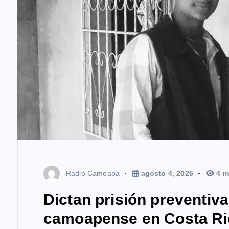
r
a
d
a
s
Radio Camoapa
agosto 4, 2026
4 m
Dictan prisión preventiv
camoapense en Costa Ri