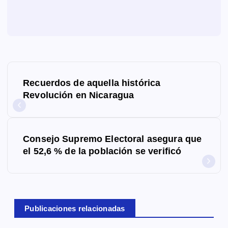
N
Recuerdos de aquella histórica
a
Revolución en Nicaragua
v
e
Consejo Supremo Electoral asegura que
g
el 52,6 % de la población se verificó
a
c
Publicaciones relacionadas
i