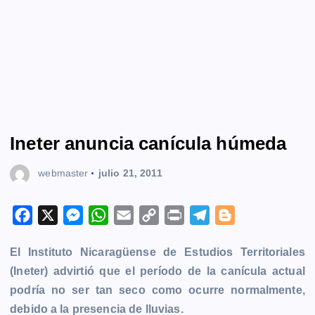
Ineter anuncia canícula húmeda
webmaster
julio 21, 2011
F
X
M
W
E
C
P
T
B
a
e
h
m
o
r
e
l
El Instituto Nicaragüense de Estudios Territoriales
c
s
a
a
p
i
l
o
(Ineter) advirtió que el período de la canícula actual
e
s
t
i
y
n
e
g
podría no ser tan seco como ocurre normalmente,
b
e
s
l
L
t
g
g
debido a la presencia de lluvias.
o
n
A
i
r
e