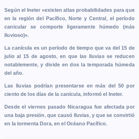
o
g
p
n
a
r
Según el Ineter «existen altas probabilidades para que
k
e
p
k
m
en la región del Pacífico, Norte y Central, el período
r
canicular se comporte ligeramente húmedo (más
lluvioso)».
La canícula es un período de tiempo que va del 15 de
julio al 15 de agosto, en que las lluvias se reducen
notablemente, y divide en dos la temporada húmeda
del año.
Las lluvias podrían presentarse en más del 50 por
ciento de los días de la canícula, informó el Ineter.
Desde el viernes pasado Nicaragua fue afectada por
una baja presión, que causó lluvias, y que se convirtió
en la tormenta Dora, en el Océano Pacífico.