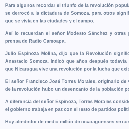
Para algunos recordar el triunfo de la revolución popul
c
s
a
a
p
i
l
o
se derrocó a la dictadura de Somoza, para otros signi
e
s
t
i
y
n
e
g
que se vivía en las ciudades y el campo.
b
e
s
l
L
t
g
g
o
n
A
i
r
e
Así lo recuerdan el señor Modesto Sánchez y otras 
o
g
p
n
a
r
prensa de Radio Camoapa.
k
e
p
k
m
Julio Espinoza Molina, dijo que la Revolución signifi
r
Anastacio Somoza. Indicó que años después todavía
que Nicaragua vive una revolución por la lucha que exist
El señor Francisco José Torres Morales, originario de
de la revolución hubo un desencanto de la población por
A diferencia del señor Espinoza, Torres Morales consi
el gobierno trabaja en paz con el resto de partidos polít
Hoy alrededor de medio millón de nicaragüenses se conc