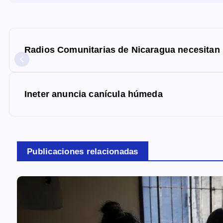
N
a
Radios Comunitarias de Nicaragua necesitan 
v
e
g
Ineter anuncia canícula húmeda
a
c
i
Publicaciones relacionadas
ó
n
d
e
e