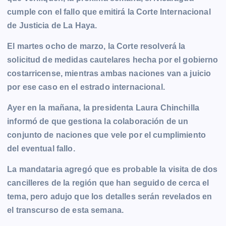
b
e
s
l
L
t
g
g
cumple con el fallo que emitirá la Corte Internacional
o
n
A
i
r
e
de Justicia de La Haya.
o
g
p
n
a
r
k
e
p
k
m
El martes ocho de marzo, la Corte resolverá la
r
solicitud de medidas cautelares hecha por el gobierno
costarricense, mientras ambas naciones van a juicio
por ese caso en el estrado internacional.
Ayer en la mañana, la presidenta Laura Chinchilla
informó de que gestiona la colaboración de un
conjunto de naciones que vele por el cumplimiento
del eventual fallo.
La mandataria agregó que es probable la visita de dos
cancilleres de la región que han seguido de cerca el
tema, pero adujo que los detalles serán revelados en
el transcurso de esta semana.