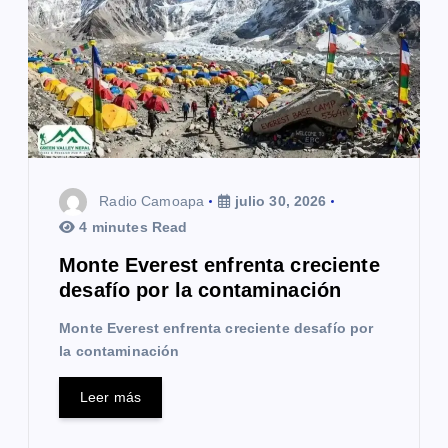
n
d
e
e
n
Radio Camoapa
julio 30, 2026
t
4 minutes Read
r
Monte Everest enfrenta creciente
desafío por la contaminación
a
Monte Everest enfrenta creciente desafío por
d
la contaminación
a
Leer más
s