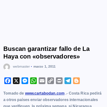
Buscan garantizar fallo de La
Haya con «observadores»
webmaster
marzo 1, 2011
F
X
M
W
E
C
P
T
B
a
e
h
m
o
r
e
l
Tomado de
www.cartabodan.com
.- Costa Rica pedirá
c
s
a
a
p
i
l
o
a otros países enviar observadores internacionales
e
s
t
i
y
n
e
g
que verifiquen, la próxima semana, si Nicaragua