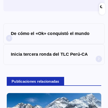
N
De cómo el «Ok» conquistó el mundo
a
v
Inicia tercera ronda del TLC Perú-CA
e
g
a
Publicaciones relacionadas
c
i
ó