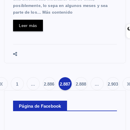
posiblemente, lo sepa en algunos meses y sea
parte de los… Más contenido
Leer más
1
…
2.886
2.887
2.888
…
2.903
P
a
Página de Facebook
g
i