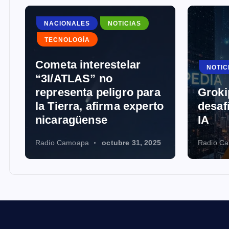
NACIONALES
NOTICIAS
TECNOLOGÍA
Cometa interestelar
NOTIC
“3I/ATLAS” no
representa peligro para
Groki
la Tierra, afirma experto
desaf
nicaragüense
IA
Radio Camoapa
octubre 31, 2025
Radio C