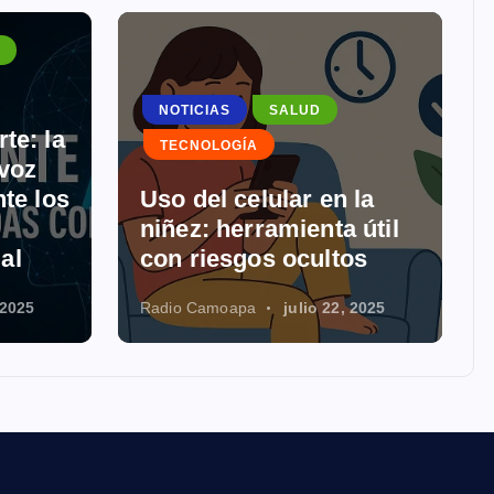
NOTICIAS
SALUD
te: la
TECNOLOGÍA
 voz
te los
Uso del celular en la
niñez: herramienta útil
ial
con riesgos ocultos
 2025
Radio Camoapa
julio 22, 2025