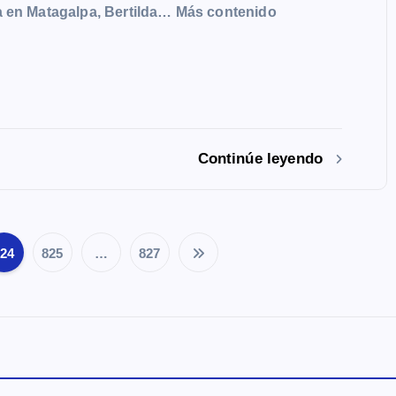
a en Matagalpa, Bertilda… Más contenido
Continúe leyendo
824
825
…
827
P
a
g
i
n