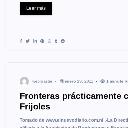
Leer más
webmaster
enero 29, 2011
1 minute R
Fronteras prácticamente c
Frijoles
Tomado de www.elnuevodiario.com.ni .-La Directiv
afiliada a la Asociación de Productores y Expor