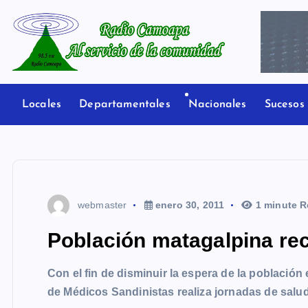
S
a
l
t
Radio Camoapa
a
r
Locales
Departamentales
Nacionales
Sucesos
a
l
c
o
n
webmaster
enero 30, 2011
1 minute R
t
e
Población matagalpina rec
n
i
Con el fin de disminuir la espera de la población
d
de Médicos Sandinistas realiza jornadas de salu
o