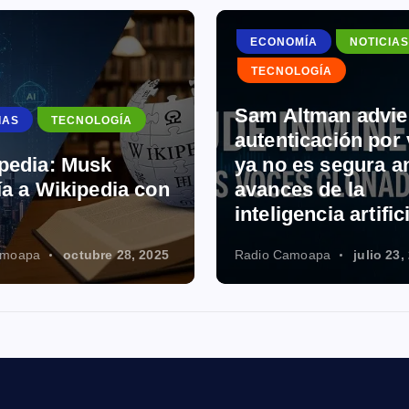
a
c
ECONOMÍA
NOTICIAS
i
TECNOLOGÍA
ó
n
Sam Altman advier
IAS
TECNOLOGÍA
d
autenticación por
e
pedia: Musk
ya no es segura an
ía a Wikipedia con
avances de la
e
inteligencia artific
n
t
amoapa
octubre 28, 2025
Radio Camoapa
julio 23,
r
a
d
a
s