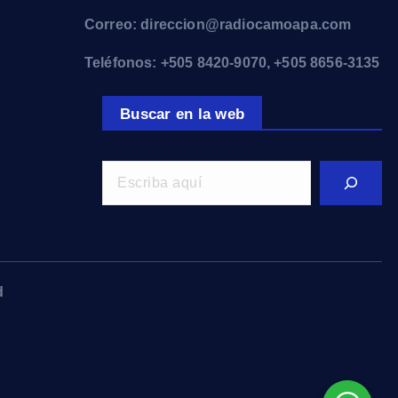
Correo: direccion@radiocamoapa.com
Teléfonos: +505 8420-9070, +505 8656-3135
Buscar en la web
d