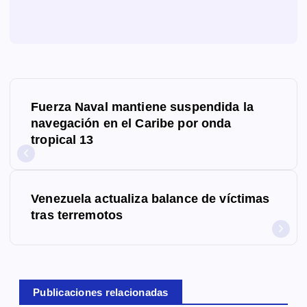
N
Fuerza Naval mantiene suspendida la
a
navegación en el Caribe por onda
tropical 13
v
e
g
Venezuela actualiza balance de víctimas
tras terremotos
a
c
i
Publicaciones relacionadas