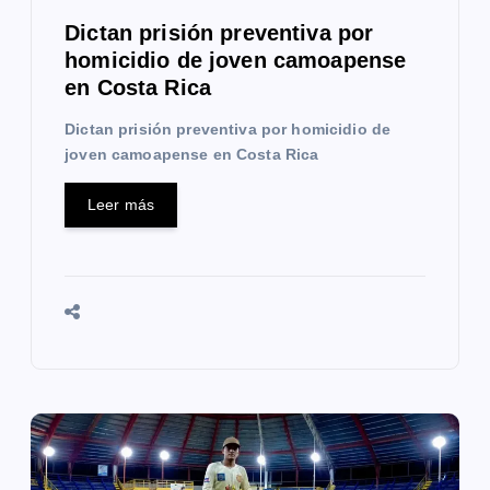
a
Dictan prisión preventiva por
homicidio de joven camoapense
d
en Costa Rica
a
Dictan prisión preventiva por homicidio de
s
joven camoapense en Costa Rica
Leer más