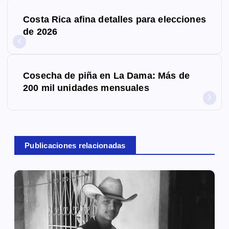
N
Costa Rica afina detalles para elecciones
a
de 2026
v
e
Cosecha de piña en La Dama: Más de
g
200 mil unidades mensuales
a
c
Publicaciones relacionadas
i
ó
n
d