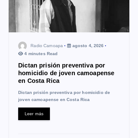
e
e
n
t
Radio Camoapa
agosto 4, 2026
r
4 minutes Read
a
Dictan prisión preventiva por
homicidio de joven camoapense
d
en Costa Rica
a
Dictan prisión preventiva por homicidio de
s
joven camoapense en Costa Rica
Leer más