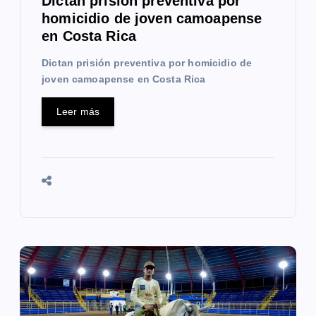
Dictan prisión preventiva por
homicidio de joven camoapense
d
en Costa Rica
a
Dictan prisión preventiva por homicidio de
s
joven camoapense en Costa Rica
Leer más