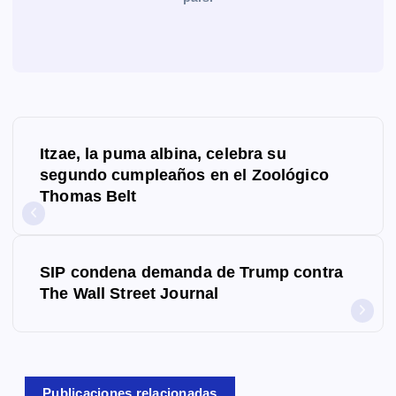
N
Itzae, la puma albina, celebra su
a
segundo cumpleaños en el Zoológico
Thomas Belt
v
e
g
SIP condena demanda de Trump contra
The Wall Street Journal
a
c
i
Publicaciones relacionadas