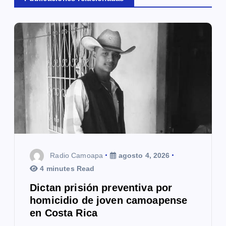
ó
n
d
e
e
n
t
r
Radio Camoapa
agosto 4, 2026
a
4 minutes Read
Dictan prisión preventiva por
d
homicidio de joven camoapense
a
en Costa Rica