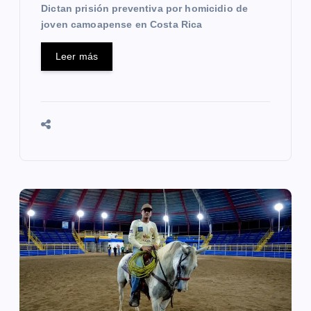
s
Dictan prisión preventiva por homicidio de
joven camoapense en Costa Rica
Leer más