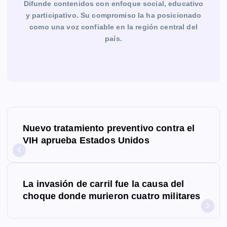
Difunde contenidos con enfoque social, educativo
y participativo. Su compromiso la ha posicionado
como una voz confiable en la región central del
país.
N
Nuevo tratamiento preventivo contra el
a
VIH aprueba Estados Unidos
v
e
La invasión de carril fue la causa del
g
choque donde murieron cuatro militares
a