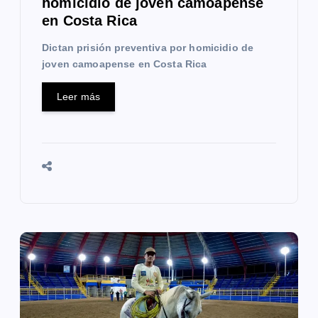
homicidio de joven camoapense
d
en Costa Rica
a
Dictan prisión preventiva por homicidio de
s
joven camoapense en Costa Rica
Leer más