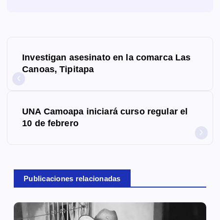
N
Investigan asesinato en la comarca Las
a
Canoas, Tipitapa
v
e
UNA Camoapa iniciará curso regular el
g
10 de febrero
a
c
Publicaciones relacionadas
i
ó