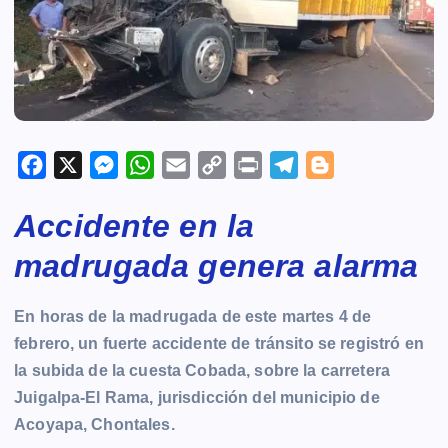
F
X
M
W
E
C
P
T
B
a
e
h
m
o
r
e
l
Accidente en la
c
s
a
a
p
i
l
o
e
s
t
i
y
n
e
g
madrugada genera alarma
b
e
s
l
L
t
g
g
o
n
A
i
r
e
En horas de la madrugada de este martes 4 de
o
g
p
n
a
r
febrero, un fuerte accidente de tránsito se registró en
k
e
p
k
m
la subida de la cuesta Cobada, sobre la carretera
r
Juigalpa-El Rama, jurisdicción del municipio de
Acoyapa, Chontales.