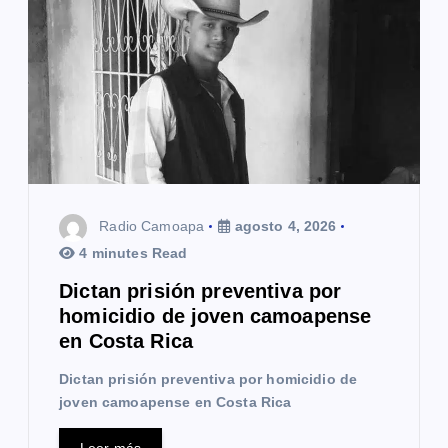
n
d
e
e
n
t
Radio Camoapa
agosto 4, 2026
r
4 minutes Read
a
Dictan prisión preventiva por
homicidio de joven camoapense
d
en Costa Rica
a
Dictan prisión preventiva por homicidio de
s
joven camoapense en Costa Rica
Leer más