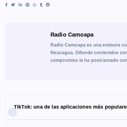
Radio Camoapa
Radio Camoapa es una emisora co
Nicaragua. Difunde contenidos con 
compromiso la ha posicionado como 
N
a
TikTok: una de las aplicaciones más popular
v
e