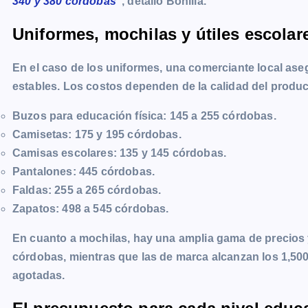
340 y 380 córdobas
”, detalló Bonilla.
Uniformes, mochilas y útiles escolar
En el caso de los uniformes, una comerciante local as
estables. Los costos dependen de la calidad del product
Buzos para educación física
: 145 a 255 córdobas.
Camisetas
: 175 y 195 córdobas.
Camisas escolares
: 135 y 145 córdobas.
Pantalones
: 445 córdobas.
Faldas
: 255 a 265 córdobas.
Zapatos
: 498 a 545 córdobas.
En cuanto a mochilas, hay una amplia gama de precios
córdobas, mientras que las de marca alcanzan los 1,500
agotadas.