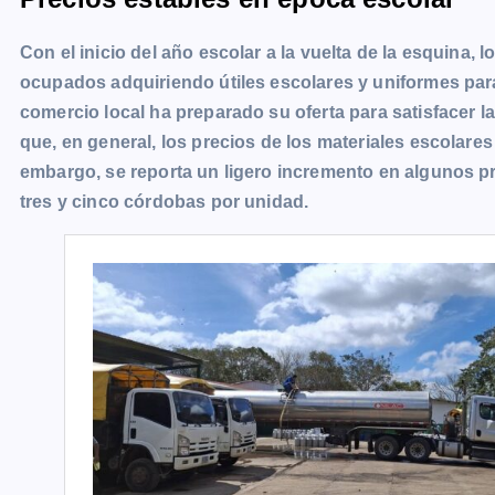
e
s
t
i
y
n
e
g
Con el inicio del año escolar a la vuelta de la esquina
b
e
s
l
L
t
g
g
ocupados adquiriendo útiles escolares y uniformes para
o
n
A
i
r
e
comercio local ha preparado su oferta para satisfacer
o
g
p
n
a
r
que, en general, los precios de los materiales escolare
k
e
p
k
m
embargo, se reporta un ligero incremento en algunos p
r
tres y cinco córdobas por unidad.