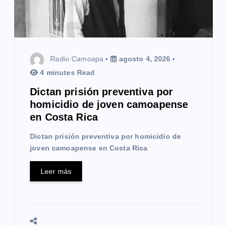
e
n
t
Radio Camoapa
agosto 4, 2026
r
4 minutes Read
a
Dictan prisión preventiva por
homicidio de joven camoapense
d
en Costa Rica
a
Dictan prisión preventiva por homicidio de
s
joven camoapense en Costa Rica
Leer más