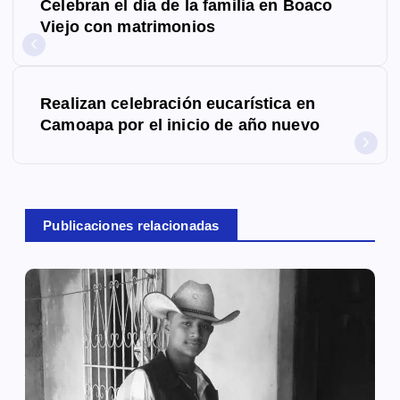
Celebran el día de la familia en Boaco
a
Viejo con matrimonios
v
e
Realizan celebración eucarística en
g
Camoapa por el inicio de año nuevo
a
c
Publicaciones relacionadas
i
ó
n
d
e