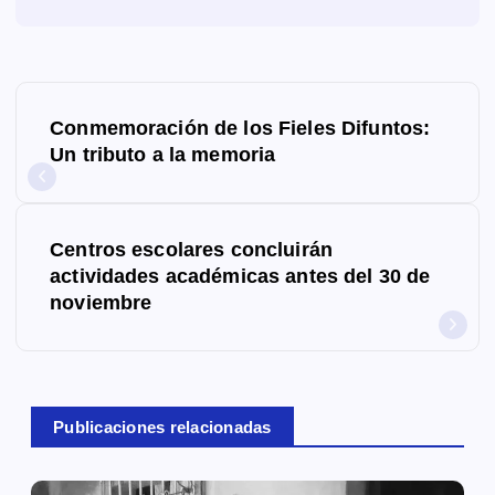
N
Conmemoración de los Fieles Difuntos:
a
Un tributo a la memoria
v
e
Centros escolares concluirán
g
actividades académicas antes del 30 de
noviembre
a
c
i
Publicaciones relacionadas
ó